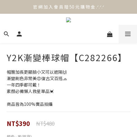
官 網 加 入 會 員 贈 50 元 購 物 金 .ᐟ.ᐟ.ᐟ
官 網 加 入 會 員 贈 50 元 購 物 金 .ᐟ.ᐟ.ᐟ
⟡.·*. 滿 NT.1000 免 運 費 ꔛ♡
官 網 加 入 會 員 贈 50 元 購 物 金 .ᐟ.ᐟ.ᐟ
Y2K漸變棒球帽【C282266】
帽簷加長更顯臉小又可以遮陽🙌
漸變刷色非常美😍復古又百搭🧢
一年四季都可戴！
素顏必備懶人救星單品💓
商品皆為100%實品拍攝
NT$390
NT$480
顏色
: 黑(現貨)