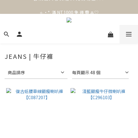
官 網 加 入 會 員 贈 50 元 購 物 金 .ᐟ.ᐟ.ᐟ
⟡.·*. 滿 NT.1000 免 運 費 ꔛ♡
官 網 加 入 會 員 贈 50 元 購 物 金 .ᐟ.ᐟ.ᐟ
JEANS | 牛仔褲
商品排序
每頁顯示 48 個