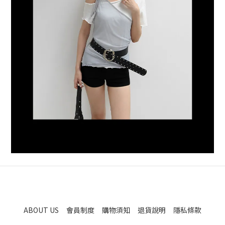
ABOUT US
會員制度
購物須知
退貨說明
隱私條款