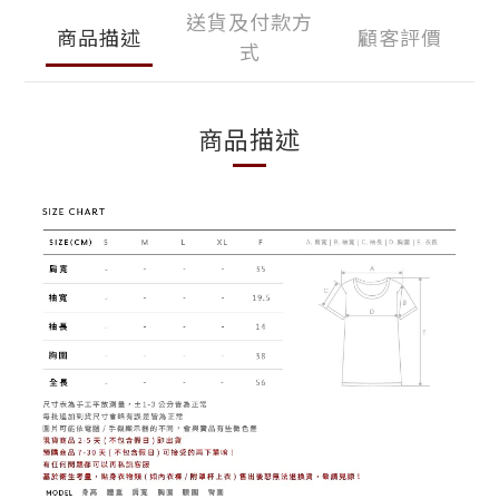
送貨及付款方
商品描述
顧客評價
式
商品描述