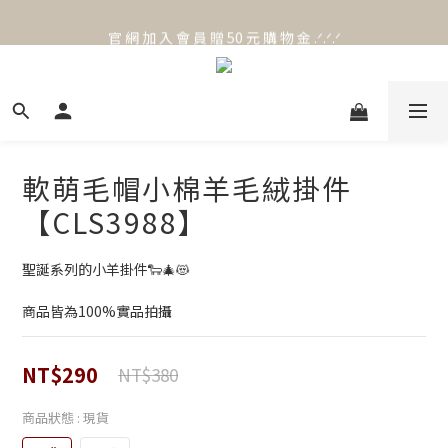
官 網 加 入 會 員 贈 50 元 購 物 金 .ᐟ.ᐟ.ᐟ
官 網 加 入 會 員 贈 50 元 購 物 金 .ᐟ.ᐟ.ᐟ
⟡.·*. 滿 NT.1000 免 運 費 ꔛ♡
官 網 加 入 會 員 贈 50 元 購 物 金 .ᐟ.ᐟ.ᐟ
軟萌毛帽小棉羊毛絨掛件
【CLS3988】
聖誕系列的小羊掛件🐑🎄😻
商品皆為100%實品拍攝
NT$290
NT$380
商品狀態
: 現貨