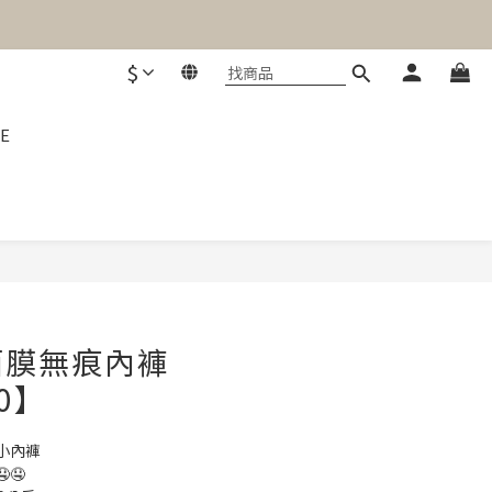
$
E
立即購買
面膜無痕內褲
70】
小內褲
🤤