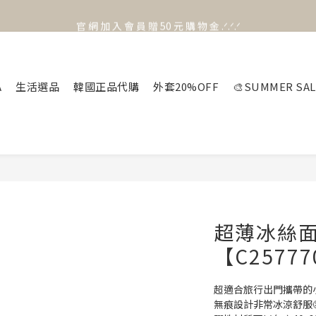
官 網 加 入 會 員 贈 50 元 購 物 金 .ᐟ.ᐟ.ᐟ
官 網 加 入 會 員 贈 50 元 購 物 金 .ᐟ.ᐟ.ᐟ
⟡.·*. 滿 NT.1000 免 運 費 ꔛ♡
官 網 加 入 會 員 贈 50 元 購 物 金 .ᐟ.ᐟ.ᐟ
A
生活選品
韓國正品代購
外套20%OFF
🎨SUMMER SAL
超薄冰絲
【C2577
超適合旅行出門攜帶的
無痕設計非常冰涼舒服🤤