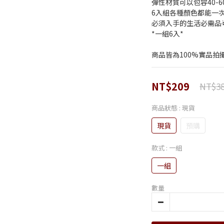
彈性材質可以包容40-6
6入組各種顏色都能一次擁
必須入手的生活必需品
*一組6入*
商品皆為100%實品拍
NT$209
NT$3
商品狀態
: 現貨
現貨
預購
款式
: 一組
一組
數量