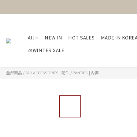
All
NEW IN
HOT SALES
MADE IN KORE
🧊WINTER SALE
全部商品
/
All
/
ACCESSORIES | 配件
/
PANTIES | 內褲