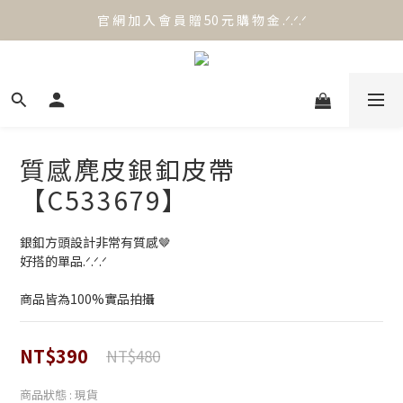
官 網 加 入 會 員 贈 50 元 購 物 金 .ᐟ.ᐟ.ᐟ
官 網 加 入 會 員 贈 50 元 購 物 金 .ᐟ.ᐟ.ᐟ
⟡.·*. 滿 NT.1000 免 運 費 ꔛ♡
官 網 加 入 會 員 贈 50 元 購 物 金 .ᐟ.ᐟ.ᐟ
質感麂皮銀釦皮帶
【C533679】
銀釦方頭設計非常有質感🤎
好搭的單品.ᐟ.ᐟ.ᐟ
商品皆為100%實品拍攝
NT$390
NT$480
商品狀態
: 現貨