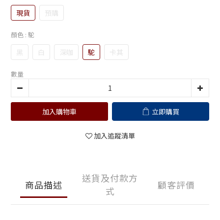
現貨
預購
顏色
: 駝
黑
白
深咖
駝
卡其
數量
加入購物車
立即購買
加入追蹤清單
送貨及付款方
商品描述
顧客評價
式