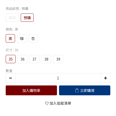
商品狀態
: 預購
現貨
預購
顏色
: 黑
黑
咖
杏
尺寸
: 35
35
36
37
38
39
數量
加入購物車
立即購買
加入追蹤清單