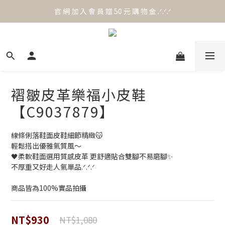
官 網 加 入 會 員 贈 50 元 購 物 金 .ᐟ.ᐟ.ᐟ
官 網 加 入 會 員 贈 50 元 購 物 金 .ᐟ.ᐟ.ᐟ
⟡.·*. 滿 NT.1000 免 運 費 ꔛ♡
官 網 加 入 會 員 贈 50 元 購 物 金 .ᐟ.ᐟ.ᐟ
褶皺皮革樂福小皮鞋
【C9037879】
線條俐落鞋面皮鞋細節精緻😽
輕鬆搭出優雅氣質風～
🖤柔軟鞋面選用質感皮革 更舒適貼合雙腳不易磨腳✨
不厚重又好走人氣單品.ᐟ.ᐟ.ᐟ
商品皆為100%實品拍攝
NT$930
NT$1,080