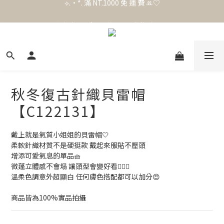
官 網 加 入 會 員 贈 50 元 購 物 金 .ᐟ.ᐟ.ᐟ
官 網 加 入 會 員 贈 50 元 購 物 金 .ᐟ.ᐟ.ᐟ
⟡.·*. 滿 NT.1000 免 運 費 ꔛ♡
官 網 加 入 會 員 贈 50 元 購 物 金 .ᐟ.ᐟ.ᐟ
秋冬復古針織貝雷帽
【C122131】
戴上就是氣質小姐姐的貝雷帽🤍
柔軟針織材質不是硬挺款 戴起來服貼不壓頭
增添可愛氣息的單品🧺
微蓬立體感不會塌 讓頭型會變好看🙆🏻‍♀️
溫柔色調意外超顯白 任何膚色搭配都可以加分😍
商品皆為100%實品拍攝