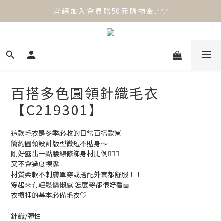
官 網 加 入 會 員 贈 50 元 購 物 金 .ᐟ.ᐟ.ᐟ
官 網 加 入 會 員 贈 50 元 購 物 金 .ᐟ.ᐟ.ᐟ
⟡.·*. 滿 NT.1000 免 運 費 ꔛ♡
官 網 加 入 會 員 贈 50 元 購 物 金 .ᐟ.ᐟ.ᐟ
百搭多色圓領針織毛衣
【C219301】
這款毛衣是冬季必收的日常百搭款💓
簡約圓領設計版型微短不貼身～
剛好露出一點腰線修飾身材比例🙆🏻‍♀️
又不會過度裸露
材質柔軟不刺膚單穿或搭配外套都舒服！！
穿起來有輕鬆慵懶感 怎麼穿都很好看🧺
衣櫥裡的基本必備毛衣♡
針織/彈性