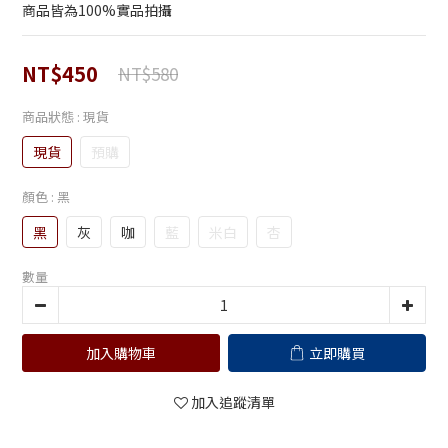
商品皆為100%實品拍攝
NT$450
NT$580
商品狀態
: 現貨
現貨
預購
顏色
: 黑
黑
灰
咖
藍
米白
杏
數量
加入購物車
立即購買
加入追蹤清單