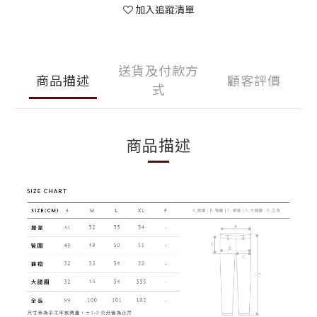
加入追蹤清單
送貨及付款方
商品描述
顧客評價
式
商品描述