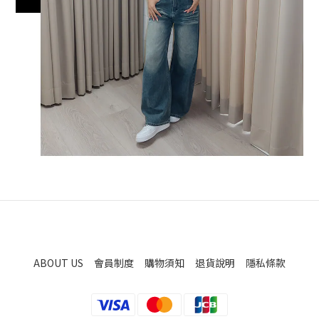
ABOUT US
會員制度
購物須知
退貨說明
隱私條款