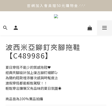
官 網 加 入 會 員 贈 50 元 購 物 金 .ᐟ.ᐟ.ᐟ
官 網 加 入 會 員 贈 50 元 購 物 金 .ᐟ.ᐟ.ᐟ
⟡.·*. 滿 NT.1000 免 運 費 ꔛ♡
官 網 加 入 會 員 贈 50 元 購 物 金 .ᐟ.ᐟ.ᐟ
波西米亞鉚釘夾腳拖鞋
【C489986】
夏日穿搭不能少的質感拖鞋🖤
經典夾腳設計加上復古鉚釘細節🦭
為簡約鞋款增添層次感與時髦度⛱️
渡假穿搭都能輕鬆駕馭！！
輕鬆穿出慵懶又有品味的夏日氛圍☀️
商品皆為100%實品拍攝