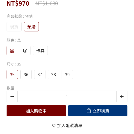
NT$970
NT$1,080
商品狀態
: 預購
現貨
預購
顏色
: 黑
黑
咖
卡其
尺寸
: 35
35
36
37
38
39
數量
加入購物車
立即購買
加入追蹤清單