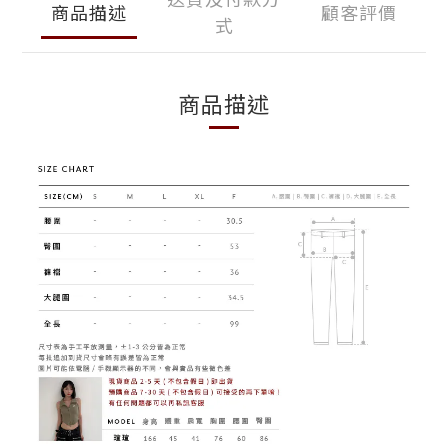
商品描述
顧客評價
式
商品描述