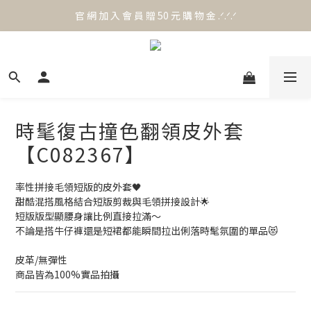
官 網 加 入 會 員 贈 50 元 購 物 金 .ᐟ.ᐟ.ᐟ
官 網 加 入 會 員 贈 50 元 購 物 金 .ᐟ.ᐟ.ᐟ
⟡.·*. 滿 NT.1000 免 運 費 ꔛ♡
官 網 加 入 會 員 贈 50 元 購 物 金 .ᐟ.ᐟ.ᐟ
時髦復古撞色翻領皮外套
【C082367】
率性拼接毛領短版的皮外套🖤
甜酷混搭風格結合短版剪裁與毛領拼接設計🌟
短版版型顯腰身讓比例直接拉滿～
不論是搭牛仔褲還是短裙都能瞬間拉出俐落時髦氛圍的單品😻
皮革/無彈性
商品皆為100%實品拍攝