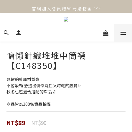
官 網 加 入 會 員 贈 50 元 購 物 金 .ᐟ.ᐟ.ᐟ
官 網 加 入 會 員 贈 50 元 購 物 金 .ᐟ.ᐟ.ᐟ
⟡.·*. 滿 NT.1000 免 運 費 ꔛ♡
官 網 加 入 會 員 贈 50 元 購 物 金 .ᐟ.ᐟ.ᐟ
慵懶針織堆堆中筒襪
【C148350】
鬆軟的針織材質🧶
不會緊勒 營造出慵懶隨性又時髦的感覺✨
秋冬也超適合搭配的單品🧦
商品皆為100%實品拍攝
NT$89
NT$99