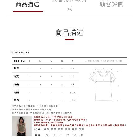
商品描述
顧客評價
式
商品描述