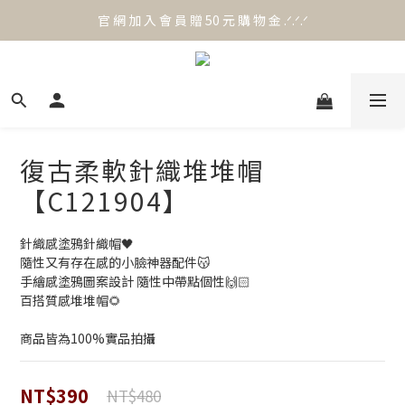
官 網 加 入 會 員 贈 50 元 購 物 金 .ᐟ.ᐟ.ᐟ
官 網 加 入 會 員 贈 50 元 購 物 金 .ᐟ.ᐟ.ᐟ
⟡.·*. 滿 NT.1000 免 運 費 ꔛ♡
官 網 加 入 會 員 贈 50 元 購 物 金 .ᐟ.ᐟ.ᐟ
復古柔軟針織堆堆帽
【C121904】
針織感塗鴉針織帽🖤
隨性又有存在感的小臉神器配件😽
手繪感塗鴉圖案設計 隨性中帶點個性🙌🏻
百搭質感堆堆帽🌻
商品皆為100%實品拍攝
NT$390
NT$480