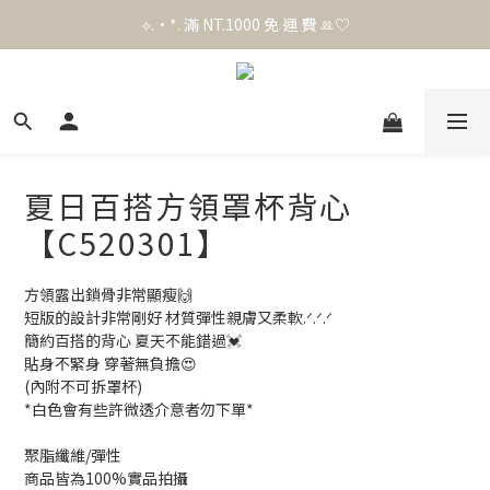
官 網 加 入 會 員 贈 50 元 購 物 金 .ᐟ.ᐟ.ᐟ
⟡.·*. 滿 NT.1000 免 運 費 ꔛ♡
官 網 加 入 會 員 贈 50 元 購 物 金 .ᐟ.ᐟ.ᐟ
夏日百搭方領罩杯背心
【C520301】
方領露出鎖骨非常顯瘦🙌
短版的設計非常剛好 材質彈性親膚又柔軟.ᐟ.ᐟ.ᐟ
簡約百搭的背心 夏天不能錯過💓
貼身不緊身 穿著無負擔😍
(內附不可拆罩杯)
*白色會有些許微透介意者勿下單*
聚脂纖維/彈性
商品皆為100%實品拍攝