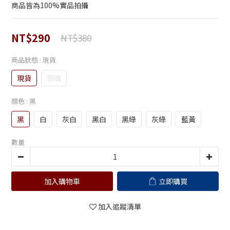
商品皆為100%實品拍攝
NT$290
NT$380
商品狀態
: 現貨
現貨
預購
顏色
: 黑
黑
白
灰白
黑白
黑綠
灰綠
藍黃
數量
加入購物車
立即購買
加入追蹤清單