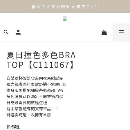
官 網 加 入 會 員 贈 50 元 購 物 金 .ᐟ.ᐟ.ᐟ
官 網 加 入 會 員 贈 50 元 購 物 金 .ᐟ.ᐟ.ᐟ
⟡.·*. 滿 NT.1000 免 運 費 ꔛ♡
官 網 加 入 會 員 贈 50 元 購 物 金 .ᐟ.ᐟ.ᐟ
夏日撞色多色BRA
TOP【C111067】
自帶罩杯設計省去內衣束縛感💫
彈力親膚面料柔軟舒適不緊繃🙆🏻‍♀️
修身版型搭配細肩帶剪裁超百搭
多色選擇可以滿足不同穿搭風😍
日常最需要的就是這種
隨手拿就能穿的實穿單品！！
舒適與時髦一次擁有🫶🏻
棉/彈性