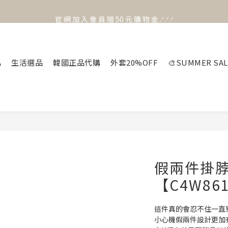
官 網 加 入 會 員 贈 50 元 購 物 金 .ᐟ.ᐟ.ᐟ
官 網 加 入 會 員 贈 50 元 購 物 金 .ᐟ.ᐟ.ᐟ
⟡.·*. 滿 NT.1000 免 運 費 ꔛ♡
官 網 加 入 會 員 贈 50 元 購 物 金 .ᐟ.ᐟ.ᐟ
A
生活選品
韓國正品代購
外套20%OFF
🎨SUMMER SAL
假兩件掛
【C4W86
這件真的會忍不住一直穿😮
小心機假兩件設計更加