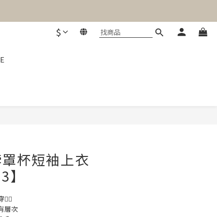
$
E
立即購買
脖罩杯短袖上衣
13】
‍💨
有層次