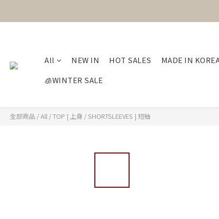
All
NEW IN
HOT SALES
MADE IN KORE
🧊WINTER SALE
全部商品
/
All
/
TOP | 上身
/
SHORTSLEEVES | 短袖