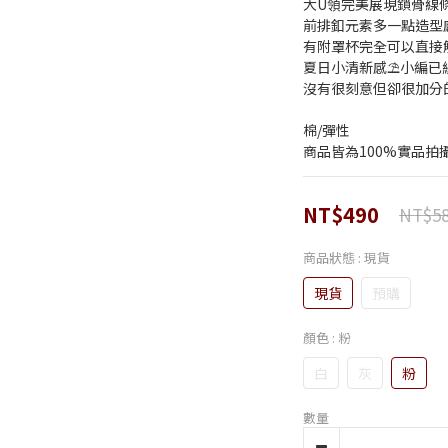
大U領完美展現鎖骨線條
前排釦元素多一點造型感.ᐟ
有附罩杯完全可以直接
夏日小清新感⛱️小編已經
沒有很刻意但卻很加分的
棉/彈性
商品皆為100%實品拍
NT$490
NT$5
商品狀態
: 現貨
現貨
預購
顏色
: 粉
白
灰
粉
數量