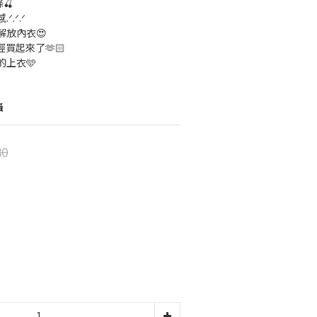
🍒
.ᐟ.ᐟ
解放內衣😍
買起來了🫶🏻
上衣🩵
攝
80