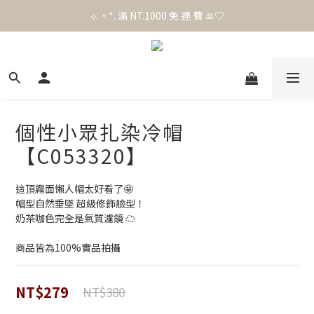
⟡.·*. 滿 NT.1000 免 運 費 ꔛ♡
官 網 加 入 會 員 贈 50 元 購 物 金 .ᐟ.ᐟ.ᐟ
官 網 加 入 會 員 贈 50 元 購 物 金 .ᐟ.ᐟ.ᐟ
個性小眾扎染冷帽
【C053320】
這頂霧面懶人帽太好看了🤩
帽型自然垂墜 超級修飾臉型！
奶茶咖色完全是氣質濾鏡 ☁️
商品皆為100%實品拍攝
NT$279
NT$380