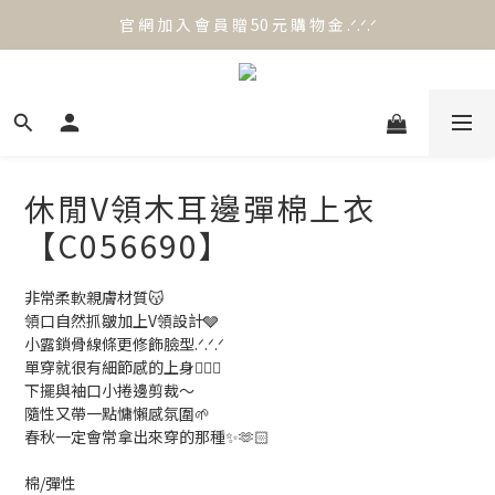
官 網 加 入 會 員 贈 50 元 購 物 金 .ᐟ.ᐟ.ᐟ
官 網 加 入 會 員 贈 50 元 購 物 金 .ᐟ.ᐟ.ᐟ
⟡.·*. 滿 NT.1000 免 運 費 ꔛ♡
官 網 加 入 會 員 贈 50 元 購 物 金 .ᐟ.ᐟ.ᐟ
休閒V領木耳邊彈棉上衣
【C056690】
非常柔軟親膚材質😽
領口自然抓皺加上V領設計🩶
小露鎖骨線條更修飾臉型.ᐟ.ᐟ.ᐟ
單穿就很有細節感的上身🙆🏻‍♀️
下擺與袖口小捲邊剪裁～
隨性又帶一點慵懶感氛圍🌱
春秋一定會常拿出來穿的那種✨🫶🏻
棉/彈性