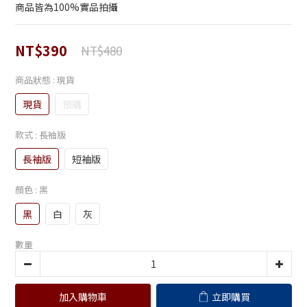
商品皆為100%實品拍攝
NT$390
NT$480
商品狀態
: 現貨
現貨
預購
款式
: 長袖版
長袖版
短袖版
顏色
: 黑
黑
白
灰
數量
加入購物車
立即購買