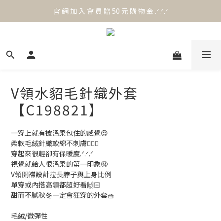
官 網 加 入 會 員 贈 50 元 購 物 金 .ᐟ.ᐟ.ᐟ
官 網 加 入 會 員 贈 50 元 購 物 金 .ᐟ.ᐟ.ᐟ
⟡.·*. 滿 NT.1000 免 運 費 ꔛ♡
官 網 加 入 會 員 贈 50 元 購 物 金 .ᐟ.ᐟ.ᐟ
V領水貂毛針織外套
【C198821】
一穿上就有被溫柔包住的感覺😍
柔軟毛絨針織軟綿不刺膚🙆🏻‍♀️
穿起來很輕卻有保暖度.ᐟ.ᐟ.ᐟ
視覺就給人很溫柔的第一印象🤤
V領開襟設計拉長脖子與上身比例
單穿或內搭高領都超好看🙌🏻
甜而不膩秋冬一定會狂穿的外套🧺
毛絨/微彈性