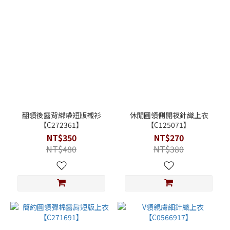
翻領後露背綁帶短版襯衫
休閒圓領側開衩針織上衣
【C272361】
【C125071】
NT$350
NT$270
NT$480
NT$380