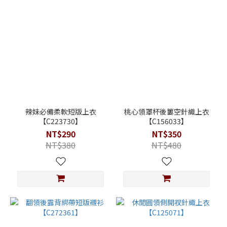
辣妹必備柔軟短版上衣
桃心領罩杯後簍空針織上衣
【C223730】
【C156033】
NT$290
NT$350
NT$380
NT$480