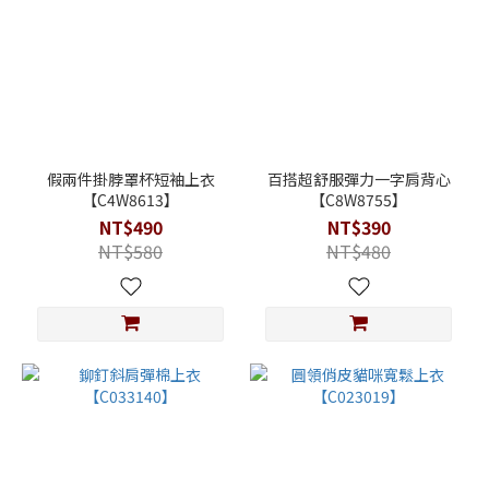
假兩件掛脖罩杯短袖上衣
百搭超舒服彈力一字肩背心
【C4W8613】
【C8W8755】
NT$490
NT$390
NT$580
NT$480