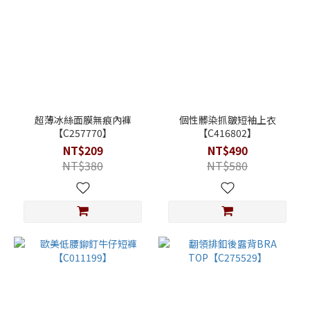
超薄冰絲面膜無痕內褲
個性髒染抓皺短袖上衣
【C257770】
【C416802】
NT$209
NT$490
NT$380
NT$580