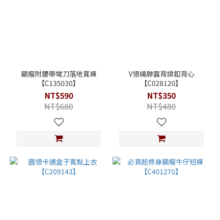
顯瘦附腰帶彎刀落地寬褲
V領繞脖露背排釦背心
【C135030】
【C028120】
NT$590
NT$350
NT$680
NT$480