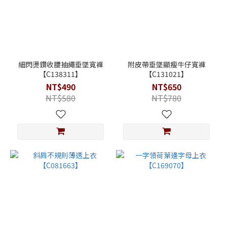
細閃燙鑽收腰抽繩垂墜寬褲
附皮帶垂墜顯瘦牛仔寬褲
【C138311】
【C131021】
NT$490
NT$650
NT$580
NT$780