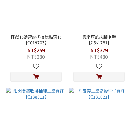
怦然心動蕾絲拼接波點背心
雲朵厚底夾腳拖鞋
【C019703】
【C5s1781】
NT$259
NT$379
NT$380
NT$480