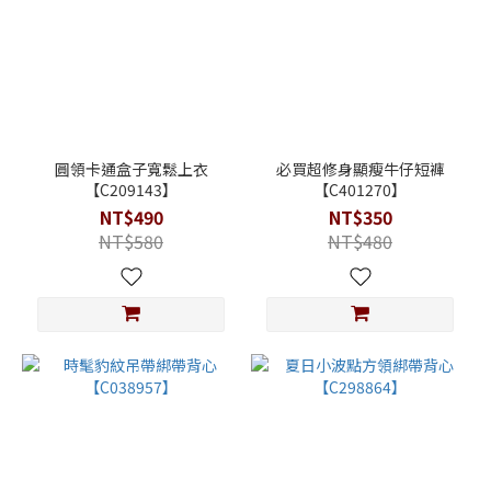
圓領卡通盒子寬鬆上衣
必買超修身顯瘦牛仔短褲
【C209143】
【C401270】
NT$490
NT$350
NT$580
NT$480