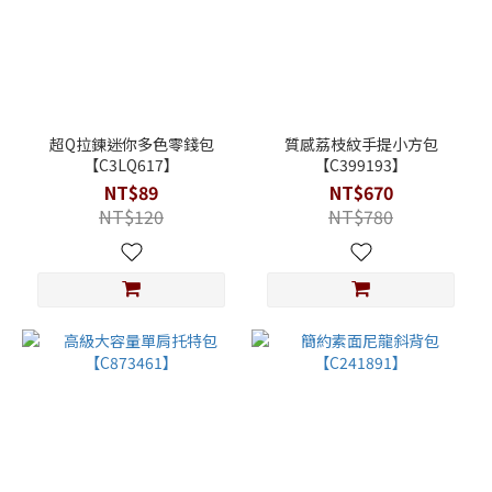
超Q拉鍊迷你多色零錢包
質感荔枝紋手提小方包
【C3LQ617】
【C399193】
NT$89
NT$670
NT$120
NT$780