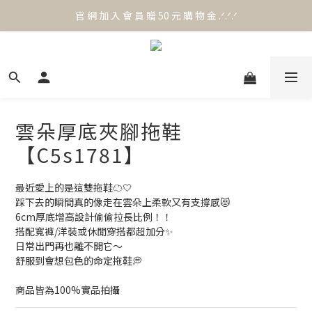
官 網 加 入 會 員 贈 50 元 購 物 金 .ᐟ.ᐟ.ᐟ
官 網 加 入 會 員 贈 50 元 購 物 金 .ᐟ.ᐟ.ᐟ
⟡.·*. 滿 NT.1000 免 運 費 ꔛ♡
官 網 加 入 會 員 贈 50 元 購 物 金 .ᐟ.ᐟ.ᐟ
雲朵厚底夾腳拖鞋
【C5s1781】
最近愛上的是這雙拖鞋☁️🤍
踩下去的瞬間真的像走在雲朵上柔軟又有支撐感😻
6cm厚底增高設計偷偷拉長比例！！
搭配寬褲/洋裝或休閒穿搭都超加分✨
日常出門再也離不開它～
舒服到會想包色的命定拖鞋💭
商品皆為100%實品拍攝