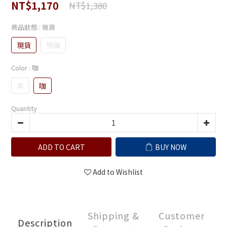
NT$1,170
NT$1,380
商品狀態
: 現貨
現貨
預購
Color
: 咖
黑
咖
Quantity
ADD TO CART
BUY NOW
Add to Wishlist
Shipping &
Customer
Description