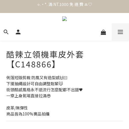
官 網 加 入 會 員 贈 50 元 購 物 金 .ᐟ.ᐟ.ᐟ
官 網 加 入 會 員 贈 50 元 購 物 金 .ᐟ.ᐟ.ᐟ
⟡.·*. 滿 NT.1000 免 運 費 ꔛ♡
官 網 加 入 會 員 贈 50 元 購 物 金 .ᐟ.ᐟ.ᐟ
酷辣立領機車皮外套
【C148866】
俐落短版剪裁 防風又有造型感🙌🏻
下擺抽繩設計可自由調整鬆緊😽
街頭酷感風格永不退流行怎麼配都不出錯🖤
一穿上身氣場直接拉滿😎
皮革/無彈性
商品皆為100%實品拍攝