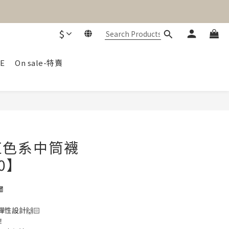
$
E
On sale-特賣
BUY NOW
紅色系中筒襪
30】

性設計🙌🏻
！