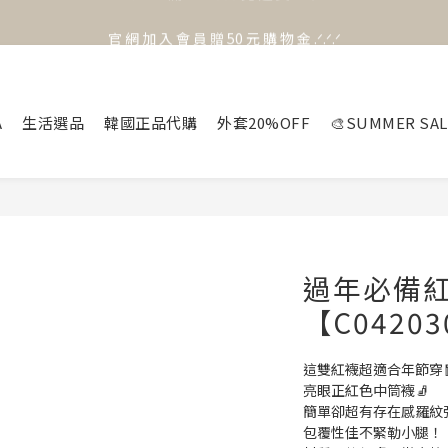
官 網 加 入 會 員 贈 50 元 購 物 金 .ᐟ.ᐟ.ᐟ
官 網 加 入 會 員 贈 50 元 購 物 金 .ᐟ.ᐟ.ᐟ
⟡.·*. 滿 NT.1000 免 運 費 ꔛ♡
官 網 加 入 會 員 贈 50 元 購 物 金 .ᐟ.ᐟ.ᐟ
A
生活選品
韓國正品代購
外套20%OFF
🎨SUMMER SAL
過年必備
【C0420
這雙紅襪超適合年節穿
亮眼正紅色中筒襪🧦
簡單卻超有存在感羅紋彈
包覆性佳不緊勒小腿！