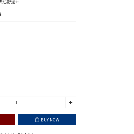
天也舒適✨
攝
BUY NOW