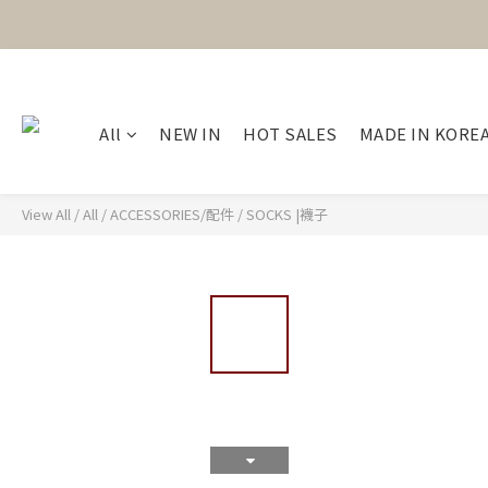
All
NEW IN
HOT SALES
MADE IN KORE
View All
/
All
/
ACCESSORIES/配件
/
SOCKS |襪子