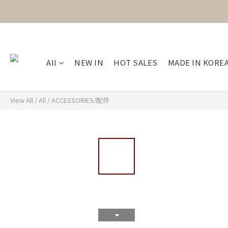
All
NEW IN
HOT SALES
MADE IN KORE
View All
/
All
/
ACCESSORIES/配件