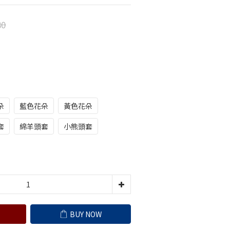
80
朵
藍色花朵
黃色花朵
套
綿羊頭套
小熊頭套
BUY NOW