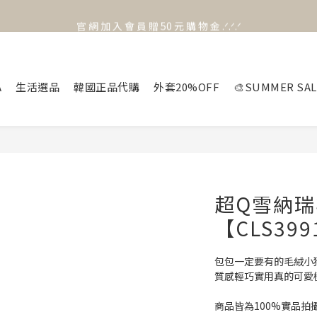
官 網 加 入 會 員 贈 50 元 購 物 金 .ᐟ.ᐟ.ᐟ
官 網 加 入 會 員 贈 50 元 購 物 金 .ᐟ.ᐟ.ᐟ
⟡.·*. 滿 NT.1000 免 運 費 ꔛ♡
官 網 加 入 會 員 贈 50 元 購 物 金 .ᐟ.ᐟ.ᐟ
A
生活選品
韓國正品代購
外套20%OFF
🎨SUMMER SAL
超Q雪納
【CLS399
包包一定要有的毛絨小狗
質感輕巧實用真的可愛極
商品皆為100%實品拍