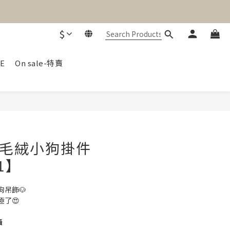
$
E
On sale-特賣
BUY NOW
瑞毛絨小狗掛件
1】
吊飾🐶
了😍
攝