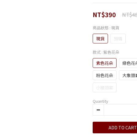
NT$390
NT$4
商品狀態
: 現貨
現貨
預購
款式
: 紫色花朵
紫色花朵
綠色花
粉色花朵
大象頭
小豬頭套
Quantity
ADD TO CART