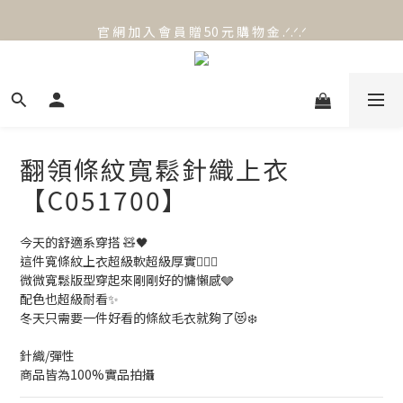
官 網 加 入 會 員 贈 50 元 購 物 金 .ᐟ.ᐟ.ᐟ
官 網 加 入 會 員 贈 50 元 購 物 金 .ᐟ.ᐟ.ᐟ
⟡.·*. 滿 NT.1000 免 運 費 ꔛ♡
官 網 加 入 會 員 贈 50 元 購 物 金 .ᐟ.ᐟ.ᐟ
翻領條紋寬鬆針織上衣
【C051700】
今天的舒適系穿搭 🧸🖤
這件寬條紋上衣超級軟超級厚實🙆🏻‍♀️
微微寬鬆版型穿起來剛剛好的慵懶感🩶
配色也超級耐看✨
冬天只需要一件好看的條紋毛衣就夠了😻❄️
針織/彈性
商品皆為100%實品拍攝