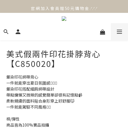
官 網 加 入 會 員 贈 50 元 購 物 金 .ᐟ.ᐟ.ᐟ
官 網 加 入 會 員 贈 50 元 購 物 金 .ᐟ.ᐟ.ᐟ
⟡.·*. 滿 NT.1000 免 運 費 ꔛ♡
官 網 加 入 會 員 贈 50 元 購 物 金 .ᐟ.ᐟ.ᐟ
美式假兩件印花掛脖背心
【C850020】
暈染印花綁帶背心
一件就能穿出夏日氛圍感🙆🏻‍♀️
暈染印花搭配細肩綁帶設計
帶點慵懶又微辣的感覺簡單卻很有記憶點📹
柔軟親膚的面料貼合身形穿上好舒服😽
一件就能駕馭不同風格👆🏻
棉/彈性
商品皆為100%實品拍攝