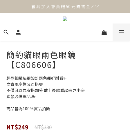
官 網 加 入 會 員 贈 50 元 購 物 金 .ᐟ.ᐟ.ᐟ
官 網 加 入 會 員 贈 50 元 購 物 金 .ᐟ.ᐟ.ᐟ
⟡.·*. 滿 NT.1000 免 運 費 ꔛ♡
官 網 加 入 會 員 贈 50 元 購 物 金 .ᐟ.ᐟ.ᐟ
簡約貓眼兩色眼鏡
【C806606】
輕盈細緻貓眼設計兩色都好耐看✨
文青風率性又百搭🩶
不僅可以為穿搭加分 戴上後臉看起來更小🤩
素顏必備單品👓
商品皆為100%實品拍攝
NT$249
NT$380