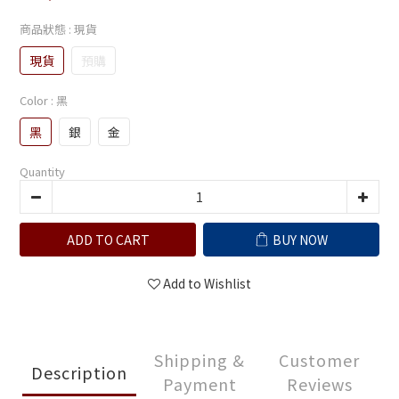
商品狀態
: 現貨
現貨
預購
Color
: 黑
黑
銀
金
Quantity
ADD TO CART
BUY NOW
Add to Wishlist
Shipping &
Customer
Description
Payment
Reviews