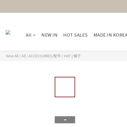
All
NEW IN
HOT SALES
MADE IN KORE
View All
/
All
/
ACCESSORIES/配件
/
HAT | 帽子