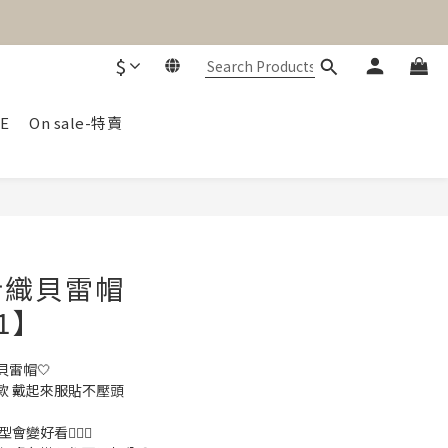
$
E
On sale-特賣
BUY NOW
針織貝雷帽
31】
雷帽🤍
款 戴起來服貼不壓頭
好看🙆🏻‍♀️