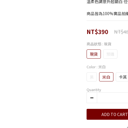
溫柔色調意外超顯白 任
商品皆為100%實品拍
NT$390
NT$4
商品狀態
: 現貨
現貨
預購
Color
: 米白
黑
米白
卡其
Quantity
ADD TO CART