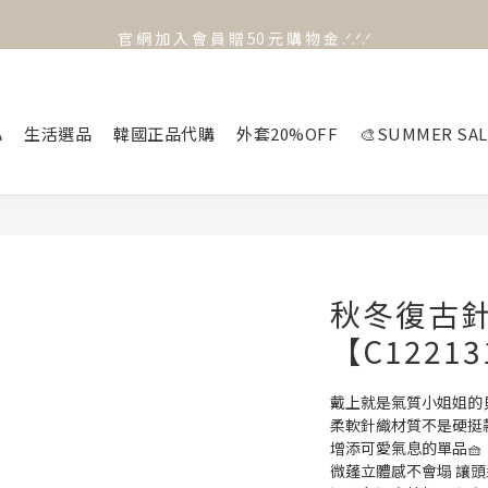
官 網 加 入 會 員 贈 50 元 購 物 金 .ᐟ.ᐟ.ᐟ
官 網 加 入 會 員 贈 50 元 購 物 金 .ᐟ.ᐟ.ᐟ
⟡.·*. 滿 NT.1000 免 運 費 ꔛ♡
官 網 加 入 會 員 贈 50 元 購 物 金 .ᐟ.ᐟ.ᐟ
A
生活選品
韓國正品代購
外套20%OFF
🎨SUMMER SAL
秋冬復古
【C1221
戴上就是氣質小姐姐的貝
柔軟針織材質不是硬挺
增添可愛氣息的單品🧺
微蓬立體感不會塌 讓頭型會變