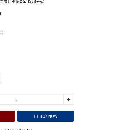
何膚色搭配都可以加分😍
攝
80
BUY NOW