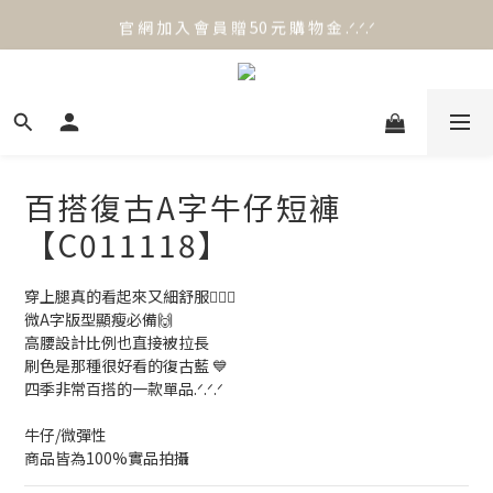
官 網 加 入 會 員 贈 50 元 購 物 金 .ᐟ.ᐟ.ᐟ
官 網 加 入 會 員 贈 50 元 購 物 金 .ᐟ.ᐟ.ᐟ
⟡.·*. 滿 NT.1000 免 運 費 ꔛ♡
官 網 加 入 會 員 贈 50 元 購 物 金 .ᐟ.ᐟ.ᐟ
百搭復古A字牛仔短褲
【C011118】
穿上腿真的看起來又細舒服🙋🏼‍♀️
微A字版型顯瘦必備🙌
高腰設計比例也直接被拉長
刷色是那種很好看的復古藍 💙
四季非常百搭的一款單品.ᐟ.ᐟ.ᐟ
牛仔/微彈性
商品皆為100%實品拍攝