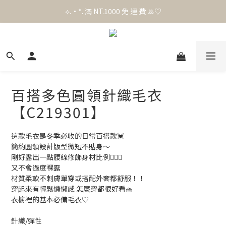
官 網 加 入 會 員 贈 50 元 購 物 金 .ᐟ.ᐟ.ᐟ
⟡.·*. 滿 NT.1000 免 運 費 ꔛ♡
官 網 加 入 會 員 贈 50 元 購 物 金 .ᐟ.ᐟ.ᐟ
百搭多色圓領針織毛衣
【C219301】
這款毛衣是冬季必收的日常百搭款💓
簡約圓領設計版型微短不貼身～
剛好露出一點腰線修飾身材比例🙆🏻‍♀️
又不會過度裸露
材質柔軟不刺膚單穿或搭配外套都舒服！！
穿起來有輕鬆慵懶感 怎麼穿都很好看🧺
衣櫥裡的基本必備毛衣♡
針織/彈性