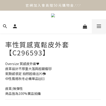
官 網 加 入 會 員 贈 50 元 購 物 金 .ᐟ.ᐟ.ᐟ
官 網 加 入 會 員 贈 50 元 購 物 金 .ᐟ.ᐟ.ᐟ
⟡.·*. 滿 NT.1000 免 運 費 ꔛ♡
官 網 加 入 會 員 贈 50 元 購 物 金 .ᐟ.ᐟ.ᐟ
率性質感寬鬆皮外套
【C296593】
Oversize 質感皮外套🖤
皮革設計不厚重大落肩超顯瘦😻
氣勢感很足 拍照超級出片📷
中性風格秋冬必備單品🙌🏻
皮革/無彈性
商品皆為100%實品拍攝