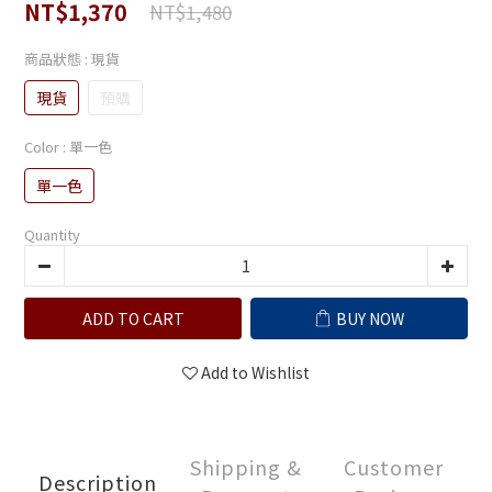
NT$1,370
NT$1,480
商品狀態
: 現貨
現貨
預購
Color
: 單一色
單一色
Quantity
ADD TO CART
BUY NOW
Add to Wishlist
Shipping &
Customer
Description