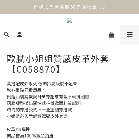
官 網 加 入 會 員 贈 50 元 購 物 金 .ᐟ.ᐟ.ᐟ
官 網 加 入 會 員 贈 50 元 購 物 金 .ᐟ.ᐟ.ᐟ
⟡.·*. 滿 NT.1000 免 運 費 ꔛ♡
官 網 加 入 會 員 贈 50 元 購 物 金 .ᐟ.ᐟ.ᐟ
歐膩小姐姐質感皮革外套
【C058870】
高搭配皮外系列 低調卻高級感十足🤎
秋冬重點元素單品.ᐟ
俐落西裝剪裁設計🖤穿起來有型不硬挺🙌🏻
落肩版型帶出隨性感～微霧面料質感🆙
時尚的穿搭公式📌一週重複穿搭款
小姐姐必入手輕鬆駕馭皮外套😍
皮革/無彈性
商品皆為100%實品拍攝