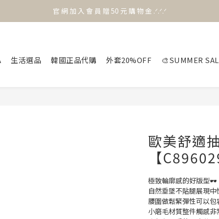
官 網 加 入 會 員 贈 50 元 購 物 金 .ᐟ.ᐟ.ᐟ
官 網 加 入 會 員 贈 50 元 購 物 金 .ᐟ.ᐟ.ᐟ
⟡.·*. 滿 NT.1000 免 運 費 ꔛ♡
官 網 加 入 會 員 贈 50 元 購 物 金 .ᐟ.ᐟ.ᐟ
A
生活選品
韓國正品代購
外套20%OFF
🎨SUMMER SAL
歐美舒適
【C8960
極致輪廓感的好版型🕶️
自然垂墜不貼腿展現中性
腰圍做鬆緊彈性可以包容任何
小磨毛材質整件觸感非常