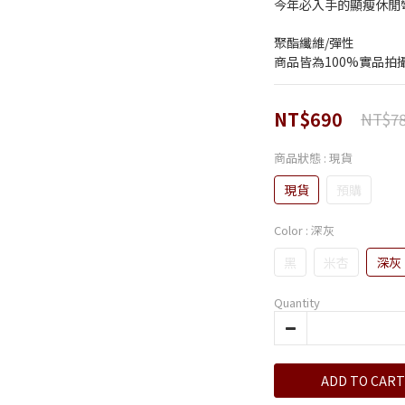
今年必入手的顯瘦休閒彎
聚酯纖維/彈性
商品皆為100%實品拍
NT$690
NT$7
商品狀態
: 現貨
現貨
預購
Color
: 深灰
黑
米杏
深灰
Quantity
ADD TO CART