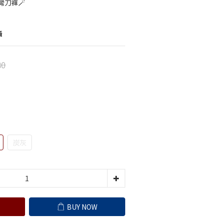
刀褲🪄
攝
80
炭灰
BUY NOW