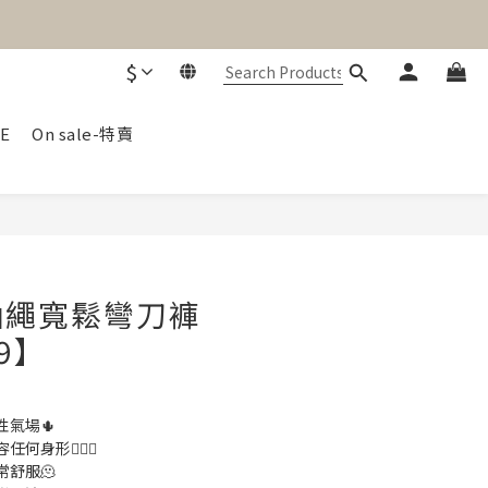
$
E
On sale-特賣
BUY NOW
抽繩寬鬆彎刀褲
29】
氣場🌵
身形🙆🏻‍♀️
舒服🫠