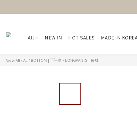
All
NEW IN
HOT SALES
MADE IN KORE
View All
/
All
/
BOTTOM | 下半身
/
LONGPANTS | 長褲