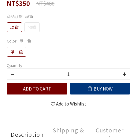
NT$350
NT$480
商品狀態
: 現貨
現貨
預購
Color
: 單一色
單一色
Quantity
ADD TO CART
BUY NOW
Add to Wishlist
Shipping &
Customer
Description