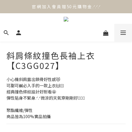
官 網 加 入 會 員 贈 50 元 購 物 金 .ᐟ.ᐟ.ᐟ
官 網 加 入 會 員 贈 50 元 購 物 金 .ᐟ.ᐟ.ᐟ
⟡.·*. 滿 NT.1000 免 運 費 ꔛ♡
官 網 加 入 會 員 贈 50 元 購 物 金 .ᐟ.ᐟ.ᐟ
斜肩條紋撞色長袖上衣
【C3GG027】
小心機斜肩露出鎖骨好性感😻
可甜可鹹必入手的一款上衣🙌🏻
經典撞色條紋設計好耐看🤩
彈性貼身不緊身.ᐟ.ᐟ微涼的天氣穿剛剛好🙆🏻‍♀️
聚酯纖維/彈性
商品皆為100%實品拍攝