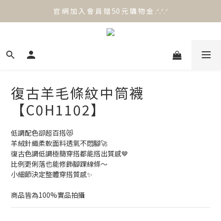
官 網 加 入 會 員 贈 50 元 購 物 金 .ᐟ.ᐟ.ᐟ
官 網 加 入 會 員 贈 50 元 購 物 金 .ᐟ.ᐟ.ᐟ
⟡.·*. 滿 NT.1000 免 運 費 ꔛ♡
官 網 加 入 會 員 贈 50 元 購 物 金 .ᐟ.ᐟ.ᐟ
復古羊毛條紋中筒襪
【C0H1102】
低調配色卻超百搭😻
羊絨針織柔軟面料透氣不悶腳🚀
復古色調低調極簡穿搭都能搭出質感🤎
比例更俐落也能修飾腳踝線條～
小細節決定整體穿搭質感✨
商品皆為100%實品拍攝