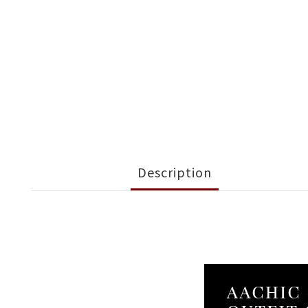
Description