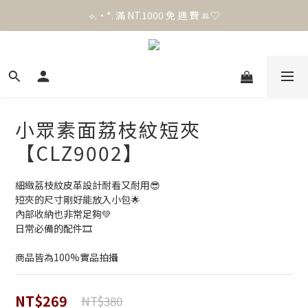
官 網 加 入 會 員 贈 50 元 購 物 金 .ᐟ.ᐟ.ᐟ
官 網 加 入 會 員 贈 50 元 購 物 金 .ᐟ.ᐟ.ᐟ
⟡.·*. 滿 NT.1000 免 運 費 ꔛ♡
官 網 加 入 會 員 贈 50 元 購 物 金 .ᐟ.ᐟ.ᐟ
小眾素面荔枝紋短夾
【CLZ9002】
細緻荔枝紋皮革設計耐看又耐用😎
短夾的尺寸剛好能放入小包🌟
內部收納也非常足夠💚
日常必備的配件🎞️
商品皆為100%實品拍攝
NT$269
NT$380