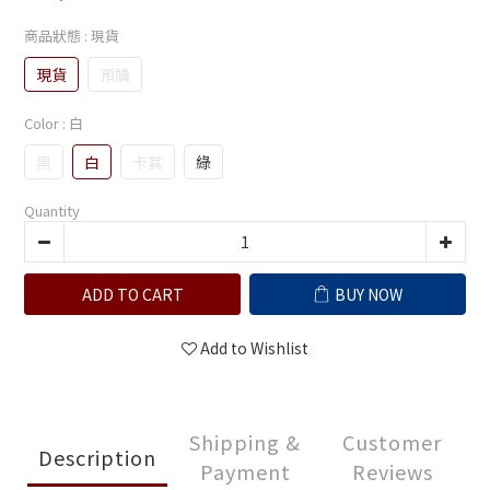
商品狀態
: 現貨
現貨
預購
Color
: 白
黑
白
卡其
綠
Quantity
ADD TO CART
BUY NOW
Add to Wishlist
Shipping &
Customer
Description
Payment
Reviews