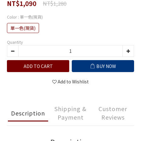
NT$1,090
NT$1,280
Color
: 單一色(現貨)
單一色(現貨)
Quantity
ADD TO CART
BUY NOW
Add to Wishlist
Shipping &
Customer
Description
Payment
Reviews