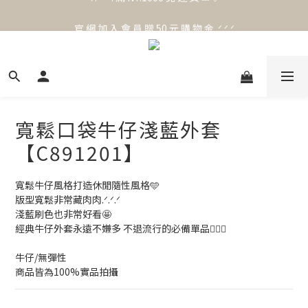
官 網 加 入 會 員 贈 50 元 購 物 金 .ᐟ.ᐟ.ᐟ
官 網 加 入 會 員 贈 50 元 購 物 金 .ᐟ.ᐟ.ᐟ
⟡.·*. 滿 NT.1000 免 運 費 ꔛ♡
官 網 加 入 會 員 贈 50 元 購 物 金 .ᐟ.ᐟ.ᐟ
寬鬆口袋牛仔淺藍外套
【C891201】
寬鬆牛仔風格打造休閒隨性風格🩵
版型寬鬆非常藏肉肉.ᐟ.ᐟ.ᐟ
淺藍刷色也非常好看🤩
經典牛仔外套永遠不嫌多 不退流行的必備單品🙆🏻‍♀️
牛仔/無彈性 
商品皆為100%實品拍攝