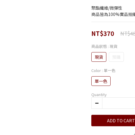
聚酯纖維/微彈性
商品皆為100%實品拍
NT$370
NT$4
商品狀態
: 現貨
現貨
預購
Color
: 單一色
單一色
Quantity
ADD TO CART