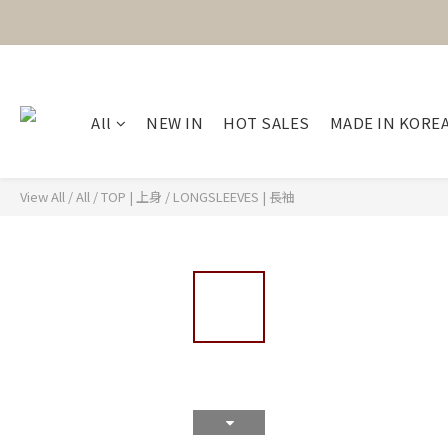
All
NEW IN
HOT SALES
MADE IN KORE
View All
/
All
/
TOP | 上身
/
LONGSLEEVES | 長袖