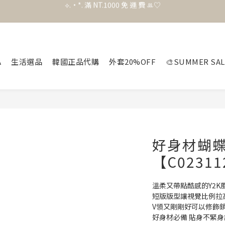
官 網 加 入 會 員 贈 50 元 購 物 金 .ᐟ.ᐟ.ᐟ
官 網 加 入 會 員 贈 50 元 購 物 金 .ᐟ.ᐟ.ᐟ
⟡.·*. 滿 NT.1000 免 運 費 ꔛ♡
官 網 加 入 會 員 贈 50 元 購 物 金 .ᐟ.ᐟ.ᐟ
A
生活選品
韓國正品代購
外套20%OFF
🎨SUMMER SAL
好身材蝴
【C0231
溫柔又帶點酷感的Y2K風
短版版型讓視覺比例拉高
V領又剛剛好可以修飾鎖骨
好身材必備 貼身不緊身