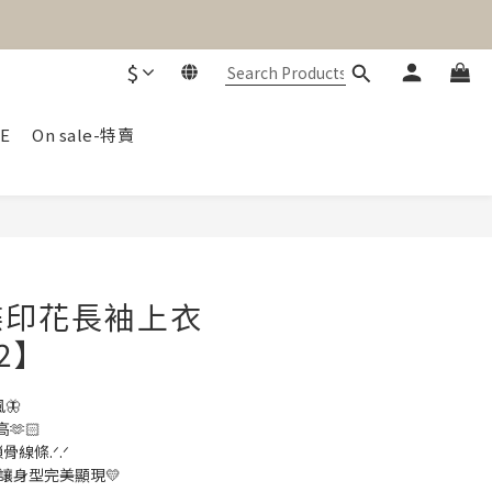
$
E
On sale-特賣
BUY NOW
蝶印花長袖上衣
12】
🦋
🫶🏻
線條.ᐟ.ᐟ
讓身型完美顯現💛