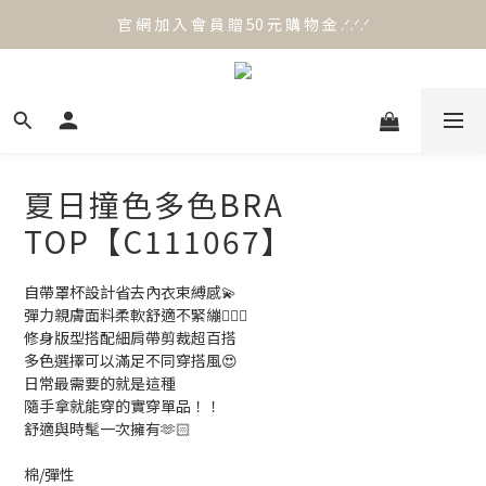
官 網 加 入 會 員 贈 50 元 購 物 金 .ᐟ.ᐟ.ᐟ
官 網 加 入 會 員 贈 50 元 購 物 金 .ᐟ.ᐟ.ᐟ
⟡.·*. 滿 NT.1000 免 運 費 ꔛ♡
官 網 加 入 會 員 贈 50 元 購 物 金 .ᐟ.ᐟ.ᐟ
夏日撞色多色BRA
TOP【C111067】
自帶罩杯設計省去內衣束縛感💫
彈力親膚面料柔軟舒適不緊繃🙆🏻‍♀️
修身版型搭配細肩帶剪裁超百搭
多色選擇可以滿足不同穿搭風😍
日常最需要的就是這種
隨手拿就能穿的實穿單品！！
舒適與時髦一次擁有🫶🏻
棉/彈性