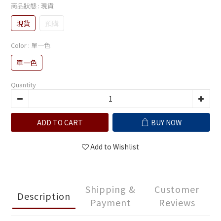
商品狀態
: 現貨
現貨
預購
Color
: 單一色
單一色
Quantity
ADD TO CART
BUY NOW
Add to Wishlist
Shipping &
Customer
Description
Payment
Reviews