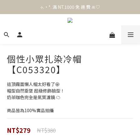
官 網 加 入 會 員 贈 50 元 購 物 金 .ᐟ.ᐟ.ᐟ
⟡.·*. 滿 NT.1000 免 運 費 ꔛ♡
官 網 加 入 會 員 贈 50 元 購 物 金 .ᐟ.ᐟ.ᐟ
個性小眾扎染冷帽
【C053320】
這頂霧面懶人帽太好看了🤩
帽型自然垂墜 超級修飾臉型！
奶茶咖色完全是氣質濾鏡 ☁️
商品皆為100%實品拍攝
NT$279
NT$380