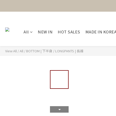
All
NEW IN
HOT SALES
MADE IN KORE
View All
/
All
/
BOTTOM | 下半身
/
LONGPANTS | 長褲