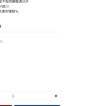
型不貼肉顯瘦滿分💯
👆🏻
都好駕馭🪐
攝
80