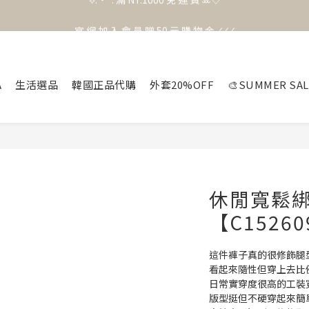
官 網 加 入 會 員 贈 50 元 購 物 金 .ᐟ.ᐟ.ᐟ
官 網 加 入 會 員 贈 50 元 購 物 金 .ᐟ.ᐟ.ᐟ
⟡.·*. 滿 NT.1000 免 運 費 ꔛ♡
官 網 加 入 會 員 贈 50 元 購 物 金 .ᐟ.ᐟ.ᐟ
A
生活選品
韓國正品代購
外套20%OFF
🎨SUMMER SAL
休閒寬鬆
【C1526
這件褲子真的很修飾腿型😮
看起來隨性但穿上去比
日常實穿度很高的工裝
版型挺但不硬穿起來簡單