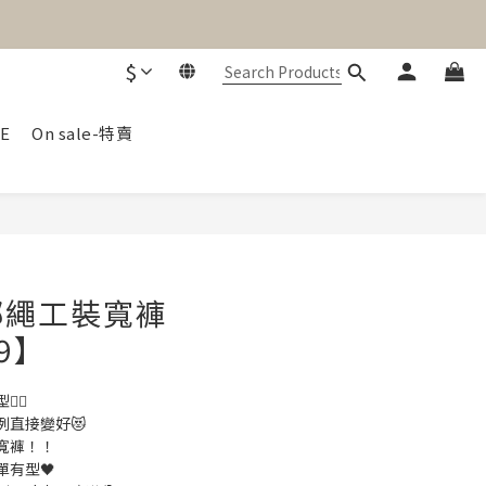
$
E
On sale-特賣
BUY NOW
綁繩工裝寬褲
09】
‍🔥
例直接變好😻
寬褲！！
有型🖤