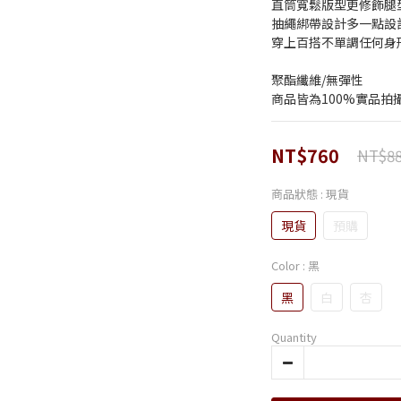
直筒寬鬆版型更修飾腿
抽繩綁帶設計多一點設計感
穿上百搭不單調任何身形
聚酯纖維/無彈性
商品皆為100%實品拍
NT$760
NT$8
商品狀態
: 現貨
現貨
預購
Color
: 黑
黑
白
杏
Quantity