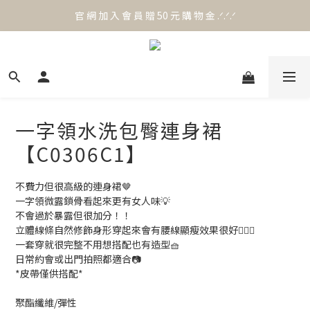
官 網 加 入 會 員 贈 50 元 購 物 金 .ᐟ.ᐟ.ᐟ
官 網 加 入 會 員 贈 50 元 購 物 金 .ᐟ.ᐟ.ᐟ
⟡.·*. 滿 NT.1000 免 運 費 ꔛ♡
官 網 加 入 會 員 贈 50 元 購 物 金 .ᐟ.ᐟ.ᐟ
一字領水洗包臀連身裙
【C0306C1】
不費力但很高級的連身裙🤎
一字領微露鎖骨看起來更有女人味💡
不會過於暴露但很加分！！
立體線條自然修飾身形穿起來會有腰線顯瘦效果很好🙆🏻‍♀️
一套穿就很完整不用想搭配也有造型🧺
日常約會或出門拍照都適合📷
*皮帶僅供搭配*
聚酯纖維/彈性