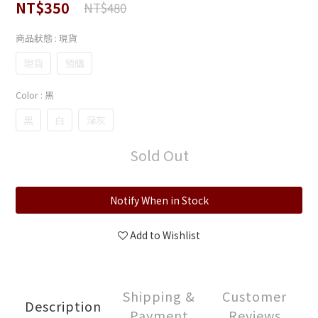
NT$350
NT$480
商品狀態
: 現貨
現貨
預購
Color
: 黑
黑
白
深灰
Sold Out
Notify When in Stock
Add to Wishlist
Shipping &
Customer
Description
Payment
Reviews