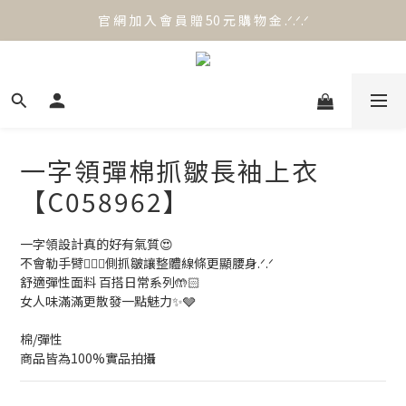
官 網 加 入 會 員 贈 50 元 購 物 金 .ᐟ.ᐟ.ᐟ
官 網 加 入 會 員 贈 50 元 購 物 金 .ᐟ.ᐟ.ᐟ
⟡.·*. 滿 NT.1000 免 運 費 ꔛ♡
官 網 加 入 會 員 贈 50 元 購 物 金 .ᐟ.ᐟ.ᐟ
一字領彈棉抓皺長袖上衣
【C058962】
一字領設計真的好有氣質😍
不會勒手臂🙆🏻‍♀️側抓皺讓整體線條更顯腰身.ᐟ.ᐟ
舒適彈性面料 百搭日常系列🤲🏻
女人味滿滿更散發一點魅力✨🩶
棉/彈性
商品皆為100%實品拍攝