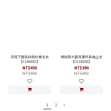
百搭下圓弧純色針織毛衣
辣妹款大露背罩杯長袖上衣
【C146681】
【C518006】
NT$450
NT$390
NT$580
NT$480
1
2